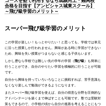
コースを塾で利用するなら成績向上・難関校
合格を目指す【アンビシャス城東スクール】
～飛び級学習のメリット～
スーパー飛び級学習のメリット
この学習が楽しい！もっとやりたい！と思っても、学校では単元
に沿った授業しか行われません。興味がある時に学習ができない
ため、興味を失い授業がつまらないと感じる子供もいます。
しかし
塾
なら学校では難しい先の学年の学習（
飛び級
）も簡単に
行うことができ、自分のやりたい学習を積極的に行うことが可能
です。
自分から興味を持っていろいろなことに挑戦すれば、苦手意識も
なくなり楽しんで勉強ができるようになります。
またスーパー飛び級学習を使えば、自分の得意な分野を圧倒的な
アドバンテージを築くまで伸ばすことも可能です。塾では受験対
策もできるので、小学校の頃から自分の進路を考えることにもつ