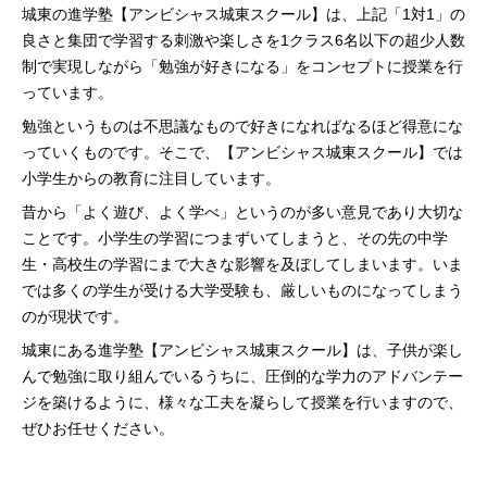
城東の進学塾【アンビシャス城東スクール】は、上記「1対1」の
良さと集団で学習する刺激や楽しさを1クラス6名以下の超少人数
制で実現しながら「勉強が好きになる」をコンセプトに授業を行
っています。
勉強というものは不思議なもので好きになればなるほど得意にな
っていくものです。そこで、【アンビシャス城東スクール】では
小学生からの教育に注目しています。
昔から「よく遊び、よく学べ」というのが多い意見であり大切な
ことです。小学生の学習につまずいてしまうと、その先の中学
生・高校生の学習にまで大きな影響を及ぼしてしまいます。いま
では多くの学生が受ける大学受験も、厳しいものになってしまう
のが現状です。
城東にある進学塾【アンビシャス城東スクール】は、子供が楽し
んで勉強に取り組んでいるうちに、圧倒的な学力のアドバンテー
ジを築けるように、様々な工夫を凝らして授業を行いますので、
ぜひお任せください。