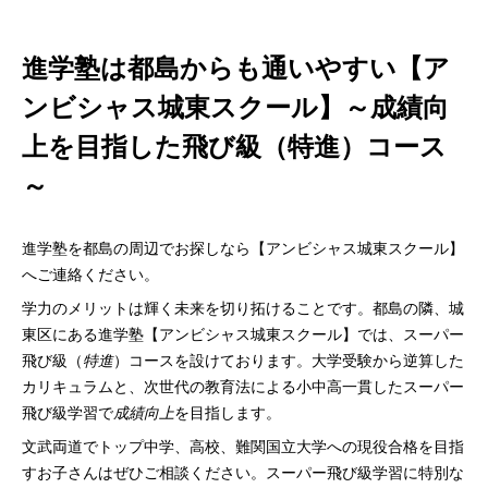
進学塾は都島からも通いやすい【ア
ンビシャス城東スクール】～成績向
上を目指した飛び級（特進）コース
～
進学塾を都島の周辺でお探しなら【アンビシャス城東スクール】
へご連絡ください。
学力のメリットは輝く未来を切り拓けることです。都島の隣、城
東区にある進学塾【アンビシャス城東スクール】では、スーパー
飛び級（
特進
）コースを設けております。大学受験から逆算した
カリキュラムと、次世代の教育法による小中高一貫したスーパー
飛び級学習で
成績向上
を目指します。
文武両道でトップ中学、高校、難関国立大学への現役合格を目指
すお子さんはぜひご相談ください。スーパー飛び級学習に特別な