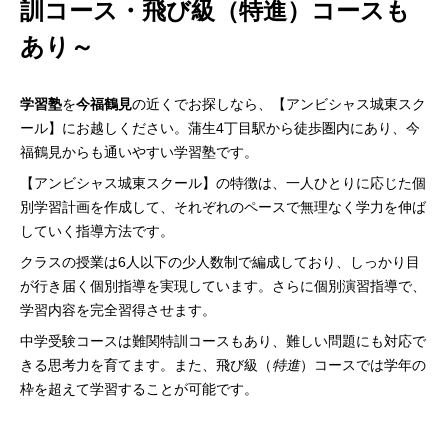
訓コース・飛び級（特進）コースも
あり～
学習塾
を
今福鶴見
の近くでお探しなら、【アンビシャス城東スク
ール】にお越しください。蒲生4丁目駅から徒歩圏内にあり、今
福鶴見からも通いやすい学習塾です。
【アンビシャス城東スクール】の特徴は、一人ひとりに応じた個
別学習計画を作成して、それぞれのペースで無理なく学力を伸ば
していく指導方法です。
クラスの授業は6人以下の少人数制で編成しており、しっかり目
が行き届く個別指導を実現しています。さらに個別演習指導で、
学習内容を完全習得させます。
中学受験コースは難関特訓コースもあり、難しい問題にも対応で
きる思考力を育てます。また、飛び級（
特進
）コースでは学年の
枠を超えて学習することが可能です。