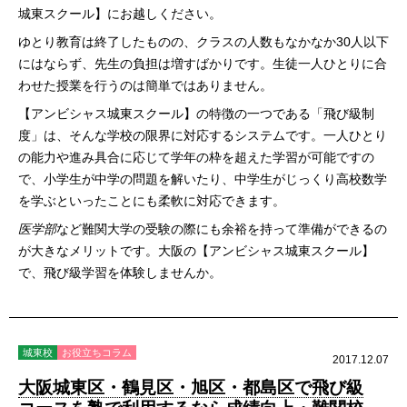
城東スクール】にお越しください。
ゆとり教育は終了したものの、クラスの人数もなかなか30人以下
にはならず、先生の負担は増すばかりです。生徒一人ひとりに合
わせた授業を行うのは簡単ではありません。
【アンビシャス城東スクール】の特徴の一つである「飛び級制
度」は、そんな学校の限界に対応するシステムです。一人ひとり
の能力や進み具合に応じて学年の枠を超えた学習が可能ですの
で、小学生が中学の問題を解いたり、中学生がじっくり高校数学
を学ぶといったことにも柔軟に対応できます。
医学部
など難関大学の受験の際にも余裕を持って準備ができるの
が大きなメリットです。大阪の【アンビシャス城東スクール】
で、飛び級学習を体験しませんか。
城東校
お役立ちコラム
2017.12.07
大阪城東区・鶴見区・旭区・都島区で飛び級