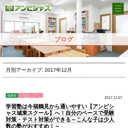
ブログ
月別アーカイブ:
2017年12月
城東校
お役立ちコラム
2017.12.07
学習塾は今福鶴見から通いやすい【アンビシ
ャス城東スクール】へ！自分のペースで受験
対策・テスト対策ができる～こんな子は少人
数の塾がおすすめ！～