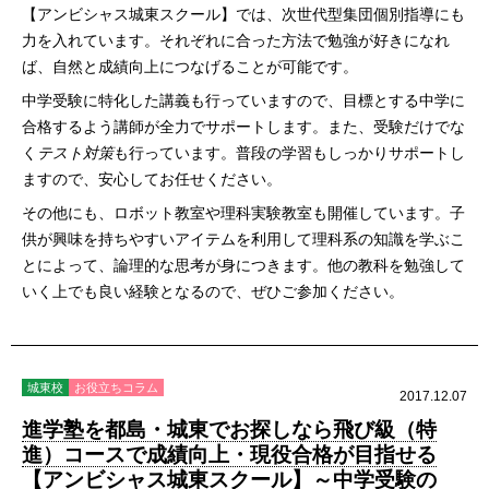
【アンビシャス城東スクール】では、次世代型集団個別指導にも
力を入れています。それぞれに合った方法で勉強が好きになれ
ば、自然と成績向上につなげることが可能です。
中学受験に特化した講義も行っていますので、目標とする中学に
合格するよう講師が全力でサポートします。また、受験だけでな
く
テスト対策
も行っています。普段の学習もしっかりサポートし
ますので、安心してお任せください。
その他にも、ロボット教室や理科実験教室も開催しています。子
供が興味を持ちやすいアイテムを利用して理科系の知識を学ぶこ
とによって、論理的な思考が身につきます。他の教科を勉強して
いく上でも良い経験となるので、ぜひご参加ください。
城東校
お役立ちコラム
2017.12.07
進学塾を都島・城東でお探しなら飛び級（特
進）コースで成績向上・現役合格が目指せる
【アンビシャス城東スクール】～中学受験の