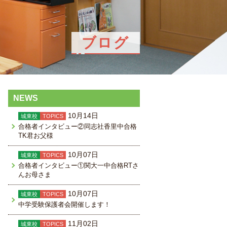
ブログ
NEWS
10月14日
城東校
TOPICS
合格者インタビュー②同志社香里中合格
TK君お父様
10月07日
城東校
TOPICS
合格者インタビュー①関大一中合格RTさ
んお母さま
10月07日
城東校
TOPICS
中学受験保護者会開催します！
11月02日
城東校
TOPICS