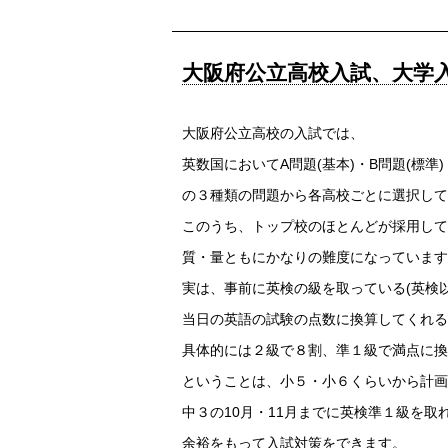
大阪府公立高校入試、大学
大阪府公立高校の入試では、
英数国においてA問題(基本)・B問題(標準)
の３種類の問題から各高校ごとに選択して
このうち、トップ校のほとんどが採用して
質・量ともにかなりの難度になっています
実は、事前に英検の級を取っている(英検
当日の英語の試験の点数に換算してくれる
具体的には２級で８割、準１級で満点に換
ということは、小５・小６くらいから計画
中３の10月・11月までに英検準１級を取
余裕をもって入試対策をできます。