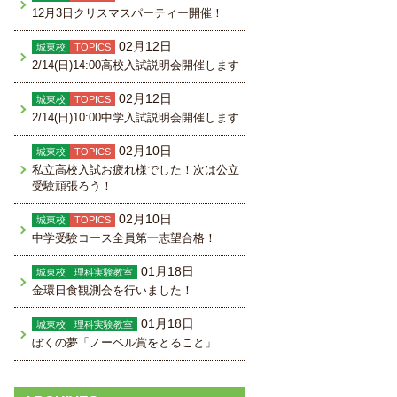
12月3日クリスマスパーティー開催！
02月12日
城東校
TOPICS
2/14(日)14:00高校入試説明会開催します
02月12日
城東校
TOPICS
2/14(日)10:00中学入試説明会開催します
02月10日
城東校
TOPICS
私立高校入試お疲れ様でした！次は公立
受験頑張ろう！
02月10日
城東校
TOPICS
中学受験コース全員第一志望合格！
01月18日
城東校
理科実験教室
金環日食観測会を行いました！
01月18日
城東校
理科実験教室
ぼくの夢「ノーベル賞をとること」