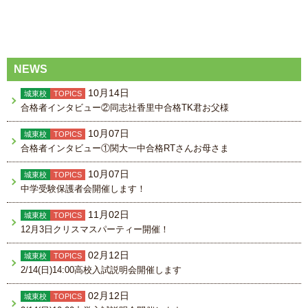
稿
ナ
ビ
NEWS
ゲ
ー
10月14日
城東校
TOPICS
合格者インタビュー②同志社香里中合格TK君お父様
シ
ョ
10月07日
城東校
TOPICS
ン
合格者インタビュー①関大一中合格RTさんお母さま
10月07日
城東校
TOPICS
中学受験保護者会開催します！
11月02日
城東校
TOPICS
12月3日クリスマスパーティー開催！
02月12日
城東校
TOPICS
2/14(日)14:00高校入試説明会開催します
02月12日
城東校
TOPICS