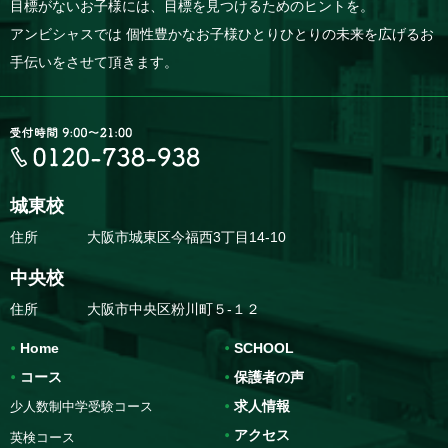
目標がないお子様には、目標を見つけるためのヒントを。
アンビシャスでは 個性豊かなお子様ひとりひとりの未来を広げるお
手伝いをさせて頂きます。
城東校
住所
大阪市城東区今福西3丁目14-10
中央校
住所
大阪市中央区粉川町５-１２
Home
SCHOOL
コース
保護者の声
求人情報
少人数制中学受験コース
アクセス
英検コース