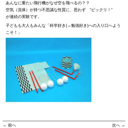
あんなに重たい飛行機がなぜ空を飛べるの？？
空気（流体）が持つ不思議な性質に、思わず “ビックリ！”
が連続の実験です。
子どもも大人もみんな「科学好き(→勉強好き)への入り口へよう
こそ！」
投
←
前へ
次へ
→