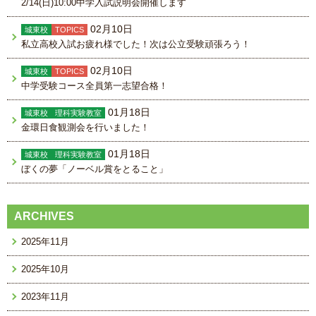
2/14(日)10:00中学入試説明会開催します
02月10日
城東校
TOPICS
私立高校入試お疲れ様でした！次は公立受験頑張ろう！
02月10日
城東校
TOPICS
中学受験コース全員第一志望合格！
01月18日
城東校
理科実験教室
金環日食観測会を行いました！
01月18日
城東校
理科実験教室
ぼくの夢「ノーベル賞をとること」
ARCHIVES
2025年11月
2025年10月
2023年11月